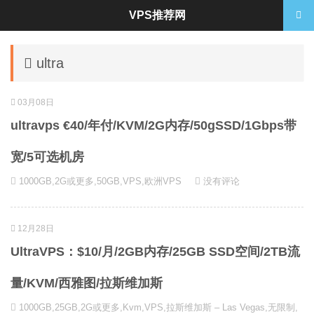
VPS推荐网
ultra
03月08日
ultravps €40/年付/KVM/2G内存/50gSSD/1Gbps带
宽/5可选机房
1000GB
,
2G或更多
,
50GB
,
VPS
,
欧洲VPS
没有评论
12月28日
UltraVPS：$10/月/2GB内存/25GB SSD空间/2TB流
量/KVM/西雅图/拉斯维加斯
1000GB
,
25GB
,
2G或更多
,
Kvm
,
VPS
,
拉斯维加斯 – Las Vegas
,
无限制
,