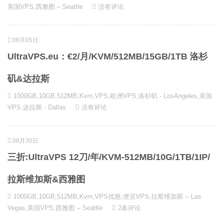
美国VPS
,
西雅图 – Seattle
没有评论
06月05日
UltraVPS.eu：€2/月/KVM/512MB/15GB/1TB 洛杉
矶&达拉斯
1000GB
,
10GB
,
512MB
,
Kvm
,
VPS
,
欧洲VPS
,
洛杉矶 - LosAngeles
,
美国
VPS
,
达拉斯 - Dallas
没有评论
08月30日
三折:UltraVPS 12刀/年/KVM-512MB/10G/1TB/1IP/
拉斯维加斯&西雅图
1000GB
,
10GB
,
512MB
,
Kvm
,
VPS优惠
,
便宜VPS
,
拉斯维加斯 – Las
Vegas
,
美国VPS
,
西雅图 – Seattle
2条评论